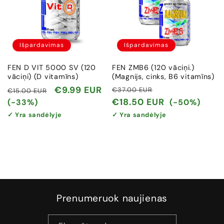
Išpardavimas
Išpardavimas
FEN D VIT 5000 SV (120
FEN ZMB6 (120 vāciņi.)
vāciņi) (D vitamīns)
(Magnijs, cinks, B6 vitamīns)
Įprasta
Išpardavimo
Įprasta
Išpardavimo
€9.99 EUR
€37.00 EUR
€15.00 EUR
kaina
kaina
kaina
kaina
€18.50 EUR
(-33%)
(-50%)
✓ Yra sandėlyje
✓ Yra sandėlyje
Prenumeruok naujienas