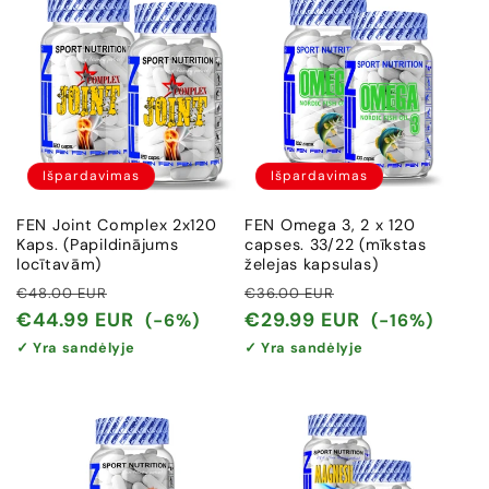
Išpardavimas
Išpardavimas
FEN Joint Complex 2x120
FEN Omega 3, 2 x 120
Kaps. (Papildinājums
capses. 33/22 (mīkstas
locītavām)
želejas kapsulas)
Įprasta
Išpardavimo
Įprasta
Išpardavimo
€48.00 EUR
€36.00 EUR
kaina
kaina
kaina
kaina
€44.99 EUR
€29.99 EUR
(-6%)
(-16%)
✓ Yra sandėlyje
✓ Yra sandėlyje