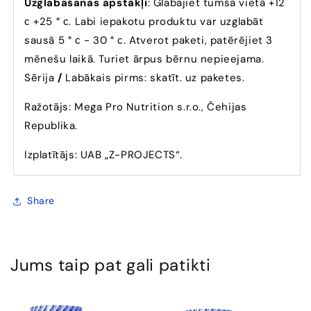
Uzglabāšanas apstākļi
: Glabājiet tumšā vietā +12
с +25 ° с. Labi iepakotu produktu var uzglabāt
sausā 5 ° с - 30 ° с. Atverot paketi, patērējiet 3
mēnešu laikā. Turiet ārpus bērnu nepieejama.
Sērija
/
Labākais pirms: skatīt. uz paketes.
Ražotājs: Mega Pro Nutrition s.r.o., Čehijas
Republika.
Izplatītājs: UAB „Z-PROJECTS“.
Share
Jums taip pat gali patikti