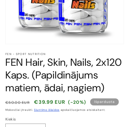
Atidaryti
mediją
1
FEN - SPORT NUTRITION
FEN Hair, Skin, Nails, 2x120
modaliniame
lange
Kaps. (Papildinājums
matiem, ādai, nagiem)
Įprasta
Išpardavimo
€39.99 EUR
(-20%)
Išparduota
€50.00 EUR
kaina
kaina
Mokesčiai įtraukti.
Siuntimo išlaidos
apskaičiuojamos atsiskaitant.
Kiekis
Kiekis