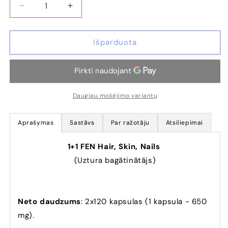
Sumažinti
Padidinti
FEN
FEN
Hair,
Hair,
Skin,
Skin,
Išparduota
Nails,
Nails,
2x120
2x120
Kaps.
Kaps.
(Papildinājums
(Papildinājums
matiem,
matiem,
Daugiau mokėjimo variantų
ādai,
ādai,
nagiem)
nagiem)
Aprašymas
Sastāvs
Par ražotāju
Atsiliepimai
kiekį
kiekį
1+1 FEN Hair, Skin, Nails
(Uztura bagātinātājs)
Neto daudzums
: 2x120 kapsulas (1 kapsula - 650
mg).