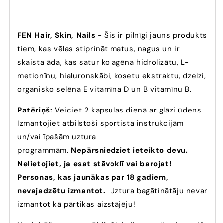
FEN Hair, Skin, Nails
- Šis ir pilnīgi jauns produkts
tiem, kas vēlas stiprināt matus, nagus un ir
skaista āda, kas satur kolagēna hidrolizātu, L-
metionīnu, hialuronskābi, kosetu ekstraktu, dzelzi,
organisko selēna E vitamīna D un B vitamīnu B.
Patēriņš:
Veiciet 2 kapsulas dienā ar glāzi ūdens.
Izmantojiet atbilstoši sportista instrukcijām
un/vai īpašām uztura
programmām.
Nepārsniedziet ieteikto devu.
Nelietojiet, ja esat stāvoklī vai barojat!
Personas, kas jaunākas par 18 gadiem,
nevajadzētu izmantot.
Uztura bagātinātāju nevar
izmantot kā pārtikas aizstājēju!